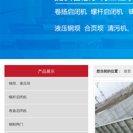
产品展示
您当前的位置：
首页
钢坝、液压坝
螺杆启闭机
卷扬启闭机
钢制闸门