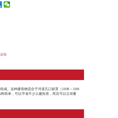
液压坝
成。这种建筑物适合于河道孔口较宽（10米～100
结构简单，可以节省不少土建投资，而且可以立坝蓄