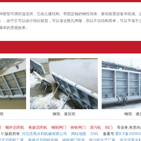
种新型可调控溢流坝，它由土建结构、带固定轴的钢性坝体、驱动装置设备等组成。这种
米），由于它可以设计得比较宽，可以省去数孔闸墩，所以不仅结构简单，可以节省不
瀑布的景观效果。
坝
钢坝、液压坝
钢坝、液
坝
螺杆启闭机
卷扬启闭机
钢制闸门
铸铁闸门
清污机
拍门
等业务,有意
ht © 版权所有:
河北济禹水利机械有限公司
网站地图
XML
备案号:
冀ICP备202002
杆式启闭机厂家
卷扬式启闭机价格
铸铁闸门批发
除污机生产厂家
河北济禹水