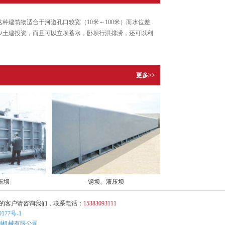
建筑物适合于河道孔口较宽（10米～100米）而水位差
少土建投资，而且可以立坝蓄水，卧坝行洪排涝，还可以利
更多>>
压坝
钢坝、液压坝
向的客户请咨询我们，联系电话：
15383093111
0177号-1
利机械有限公司