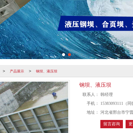
产品展示
钢坝、液压坝
>
>
钢坝、液压坝
联系人：
韩经理
手机：
15383093111
地址：
河北省邢台市宁
留言咨询
更