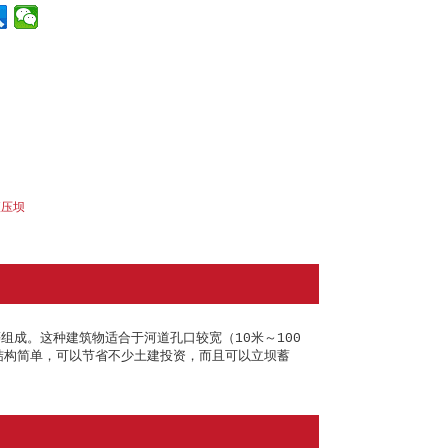
液压坝
成。这种建筑物适合于河道孔口较宽（10米～100
结构简单，可以节省不少土建投资，而且可以立坝蓄