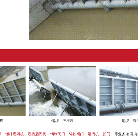
坝
钢坝、液压坝
钢坝、液
坝
螺杆启闭机
卷扬启闭机
钢制闸门
铸铁闸门
清污机
拍门
等业务,有意