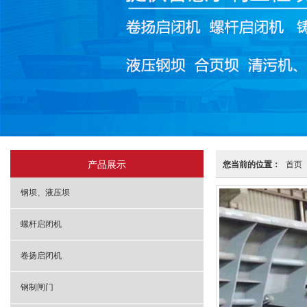
产品展示
您当前的位置：
首页
钢坝、液压坝
螺杆启闭机
卷扬启闭机
钢制闸门