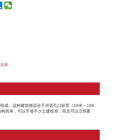
液压坝
成。这种建筑物适合于河道孔口较宽（10米～100
结构简单，可以节省不少土建投资，而且可以立坝蓄