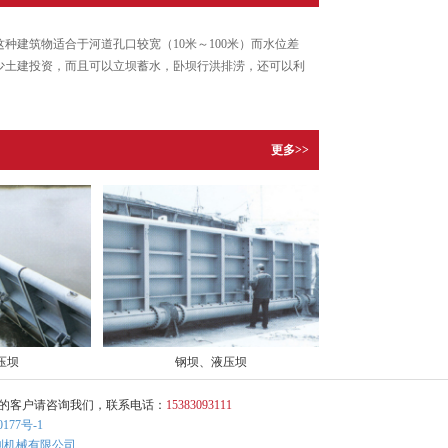
建筑物适合于河道孔口较宽（10米～100米）而水位差
少土建投资，而且可以立坝蓄水，卧坝行洪排涝，还可以利
更多>>
压坝
钢坝、液压坝
向的客户请咨询我们，联系电话：
15383093111
0177号-1
利机械有限公司