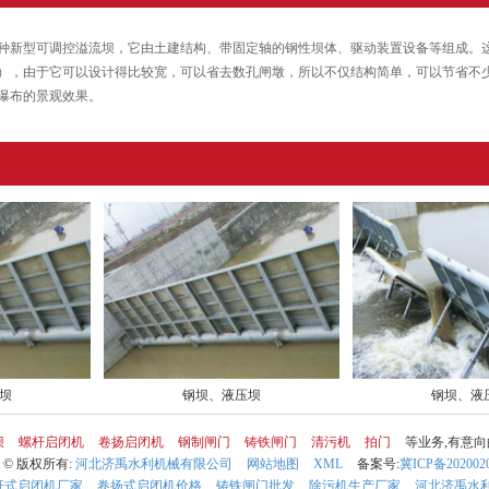
种新型可调控溢流坝，它由土建结构、带固定轴的钢性坝体、驱动装置设备等组成。这种
米），由于它可以设计得比较宽，可以省去数孔闸墩，所以不仅结构简单，可以节省不
瀑布的景观效果。
坝
钢坝、液压坝
钢坝、液
坝
螺杆启闭机
卷扬启闭机
钢制闸门
铸铁闸门
清污机
拍门
等业务,有意
ht © 版权所有:
河北济禹水利机械有限公司
网站地图
XML
备案号:
冀ICP备202002
杆式启闭机厂家
卷扬式启闭机价格
铸铁闸门批发
除污机生产厂家
河北济禹水