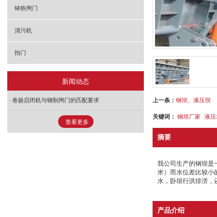
铸铁闸门
清污机
拍门
新闻动态
上一条：
钢坝、液压坝
卷扬启闭机与钢制闸门的匹配要求
关键词：
钢坝厂家
液压
查看更多
摘要
我公司生产的钢坝是
米）而水位差比较小
水，卧坝行洪排涝，
产品介绍