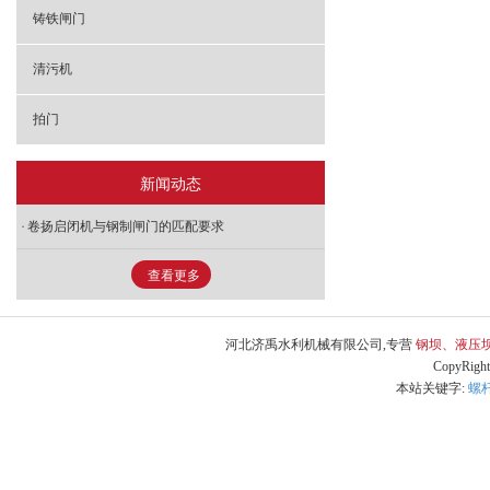
铸铁闸门
清污机
拍门
新闻动态
卷扬启闭机与钢制闸门的匹配要求
查看更多
河北济禹水利机械有限公司,专营
钢坝、液压
CopyRig
本站关键字:
螺