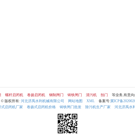
坝
螺杆启闭机
卷扬启闭机
钢制闸门
铸铁闸门
清污机
拍门
等业务,有意
ht © 版权所有:
河北济禹水利机械有限公司
网站地图
XML
备案号:
冀ICP备202002
杆式启闭机厂家
卷扬式启闭机价格
铸铁闸门批发
除污机生产厂家
河北济禹水