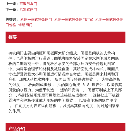
上一条：
可调节堰门
下一条：
活塞式闸门
关键词：
机闸一体式铸铁闸门
机闸一体式铸铁闸门厂家
机闸一体式铸铁闸
门价格
铸钢闸门
摘要
铸铁闸门主要由闸框和闸板两大部分组成。闸框是闸板的支承构
件，也是闸板的运行滑道，由地脚螺栓安装固定在水闸闸墩及闸底
板的二期混凝土中，将闸板所承受的全部水压力安全传递到闸室
中。为科学合理节约材料及减轻自重，其断面制成格构式，断面尺
寸按所受荷载大小和闸板运行情况综合考虑。闸板是用来封闭和开
启孔 口的活动挡水构件， 板面四周设铸铁边框梁 ， 为提高闸板
的强度 ， 板面制成拱形， 拱的圆心角按 6 8 度设计，以降低其
所受的水压力。为便于制造、 运输和安装 ， 闸板可制成上下几部
分 ，待到安装现场后再用螺栓连接组装成整体 ，连接处上下板设
置法兰和筋板使其成为闸板的中间横梁， 以提高闸板的纵向刚度 
， 在宽度方向设置纵向筋板 ，以提高其横向刚度，同时起到纵梁
的作用。
产品介绍