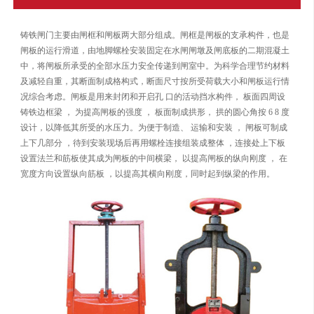
铸铁闸门主要由闸框和闸板两大部分组成。闸框是闸板的支承构件，也是
闸板的运行滑道，由地脚螺栓安装固定在水闸闸墩及闸底板的二期混凝土
中，将闸板所承受的全部水压力安全传递到闸室中。为科学合理节约材料
及减轻自重，其断面制成格构式，断面尺寸按所受荷载大小和闸板运行情
况综合考虑。闸板是用来封闭和开启孔 口的活动挡水构件， 板面四周设
铸铁边框梁 ， 为提高闸板的强度 ， 板面制成拱形， 拱的圆心角按 6 8 度
设计，以降低其所受的水压力。为便于制造、 运输和安装 ， 闸板可制成
上下几部分 ，待到安装现场后再用螺栓连接组装成整体 ，连接处上下板
设置法兰和筋板使其成为闸板的中间横梁， 以提高闸板的纵向刚度 ， 在
宽度方向设置纵向筋板 ，以提高其横向刚度，同时起到纵梁的作用。